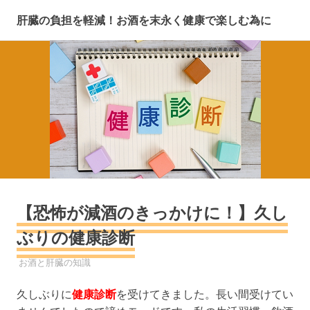
コ
肝臓の負担を軽減！お酒を末永く健康で楽しむ為に
ン
テ
ン
ツ
へ
ス
キ
ッ
プ
【恐怖が減酒のきっかけに！】久し
ぶりの健康診断
2022年3月5日
YYYPRO
お酒と肝臓の知識
久しぶりに
健康診断
を受けてきました。長い間受けてい