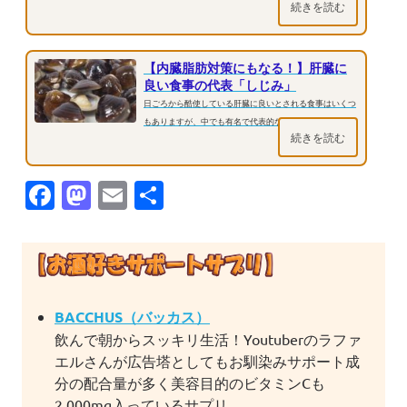
続きを読む
ルを分解してくれている臓器が...
【内臓脂肪対策にもなる！】肝臓に
良い食事の代表「しじみ」
日ごろから酷使している肝臓に良いとされる食事はいくつ
もありますが、中でも有名で代表的な食品と言えば古くか
続きを読む
らしじみ汁は肝臓が悪くなると...
Facebook
Mastodon
Email
共
有
BACCHUS（バッカス）
飲んで朝からスッキリ生活！Youtuberのラファ
エルさんが広告塔としてもお馴染みサポート成
分の配合量が多く美容目的のビタミンCも
2,000mg入っているサプリ。