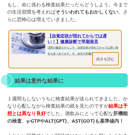
もし、命に係わる検査結果だったらどうしよう。今まで
の生活習慣を考えれば
そういわれてもおかしくない
。さ
らに恐怖心は増えていきました。
【自覚症状が現れてからでは遅
い！】健康診断で早期発見
沈黙の臓器だからこそ、自覚症状が現れてからでは遅い場
合も多々あります。今、自分の肝臓がどのような状態かを
続きを読む
調べる必要があります。出来れ...
結果は意外な結果に
１週間もしないうちに検査結果が送られてきました。か
なり心配しながら検査結果の紙を見たのですが
結果は予
想とは異なり良好
でした。酒飲みにとって心配な
肝
機能
の検査
、
γ-GTPやALT(GPT)、AST(GOT)も基準値内！