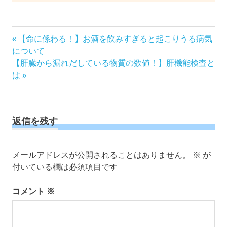
投
前
【命に係わる！】お酒を飲みすぎると起こりうる病気
の
について
稿
次
記
【肝臓から漏れだしている物質の数値！】肝機能検査と
ナ
の
事:
は
ビ
記
ゲ
事:
ー
シ
返信を残す
ョ
ン
メールアドレスが公開されることはありません。
※
が
付いている欄は必須項目です
コメント
※