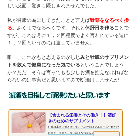
しい反面、驚きも隠しきれませんでした。
私が健康の為にしてきたことと言えば
野菜をなるべく摂
る
。あくまでなるべくです。それと
休肝日を作る
ことで
すが、これは月に１，２回程度でよく言われている週に
１，２回というのには達していません。
唯一、これかもと思えるのが
しじみと牡蠣のサプリメン
トを飲んで健康になった気でいる
ということでしょう
か？ただ、そうは言ってもも少しお酒を控えなければな
らないのは事実だと思いますので断酒はしませんが
【含まれる栄養とその働き！】酒好
きのためのサプリメント
肝臓は本当に働き者です。その役割はアルコール分解だけ
に留まりません。実に様々な役割を果たしつつ、アルコー